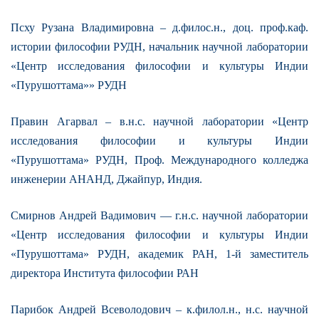
Псху Рузана Владимировна – д.филос.н., доц. проф.каф.
истории философии РУДН, начальник научной лаборатории
«Центр исследования философии и культуры Индии
«Пурушоттама»» РУДН
Правин Агарвал – в.н.с. научной лаборатории «Центр
исследования философии и культуры Индии
«Пурушоттама» РУДН, Проф. Международного колледжа
инженерии АНАНД, Джайпур, Индия.
Смирнов Андрей Вадимович — г.н.с. научной лаборатории
«Центр исследования философии и культуры Индии
«Пурушоттама» РУДН, академик РАН, 1-й заместитель
директора Института философии РАН
Парибок Андрей Всеволодович – к.филол.н., н.с. научной