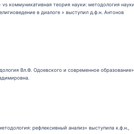
 vs коммуникативная теория науки: методология наук
елигиоведение в диалоге » выступил д.ф.н. Антонов
дология Вл.Ф. Одоевского и современное образование»
ладимировна.
етодология: рефлексивный анализ» выступила к.ф.н.,