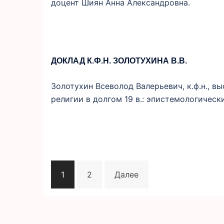
доцент Шиян Анна Александровна.
ДОКЛАД К.Ф.Н. ЗОЛОТУХИНА В.В.
Золотухин Всеволод Валерьевич, к.ф.н., в
религии в долгом 19 в.: эпистемологичес
ПАГИНАЦИЯ
1
2
Далее
ЗАПИСЕЙ